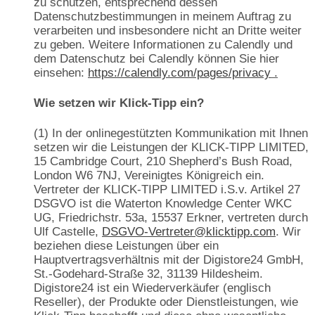
zu schützen, entsprechend dessen
Datenschutzbestimmungen in meinem Auftrag zu
verarbeiten und insbesondere nicht an Dritte weiter
zu geben. Weitere Informationen zu Calendly und
dem Datenschutz bei Calendly können Sie hier
einsehen:
https://calendly.com/pages/privacy
.
Wie setzen wir Klick-Tipp ein?
(1) In der onlinegestützten Kommunikation mit Ihnen
setzen wir die Leistungen der KLICK-TIPP LIMITED,
15 Cambridge Court, 210 Shepherd’s Bush Road,
London W6 7NJ, Vereinigtes Königreich ein.
Vertreter der KLICK-TIPP LIMITED i.S.v. Artikel 27
DSGVO ist die Waterton Knowledge Center WKC
UG, Friedrichstr. 53a, 15537 Erkner, vertreten durch
Ulf Castelle,
DSGVO-Vertreter@klicktipp.com
. Wir
beziehen diese Leistungen über ein
Hauptvertragsverhältnis mit der Digistore24 GmbH,
St.-Godehard-Straße 32, 31139 Hildesheim.
Digistore24 ist ein Wiederverkäufer (englisch
Reseller), der Produkte oder Dienstleistungen, wie